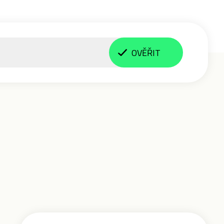
OVĚŘIT