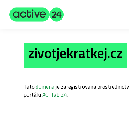
zivotjekratkej.cz
Tato
doména
je zaregistrovaná prostřednic
portálu
ACTIVE 24
.